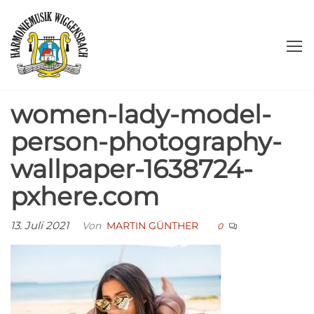
Zum
Harmoniemusik
Herzlich
Inhalt
willkommen!
springen
Wiggensbach
e.V.
women-lady-model-
person-photography-
wallpaper-1638724-
pxhere.com
13. Juli 2021
Von
MARTIN GÜNTHER
0