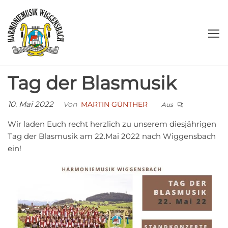
Zum
Harmoniemusik
Herzlich
Inhalt
willkommen!
springen
Wiggensbach
e.V.
Tag der Blasmusik
10. Mai 2022
Von
MARTIN GÜNTHER
Aus
Wir laden Euch recht herzlich zu unserem diesjährigen
Tag der Blasmusik am 22.Mai 2022 nach Wiggensbach
ein!