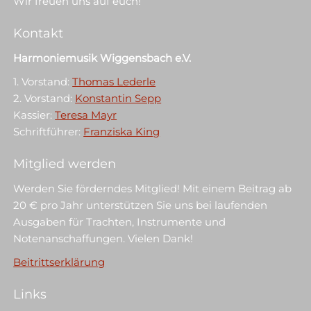
Wir freuen uns auf euch!
t
t
e
e
r
r
Kontakt
g
g
e
e
ö
ö
Harmoniemusik Wiggensbach e.V.
f
f
f
f
n
n
1. Vorstand:
Thomas Lederle
e
e
t
t
2. Vorstand:
Konstantin Sepp
)
)
Kassier:
Teresa Mayr
Schriftführer:
Franziska King
Mitglied werden
Werden Sie förderndes Mitglied! Mit einem Beitrag ab
20 € pro Jahr unterstützen Sie uns bei laufenden
Ausgaben für Trachten, Instrumente und
Notenanschaffungen. Vielen Dank!
Beitrittserklärung
Links