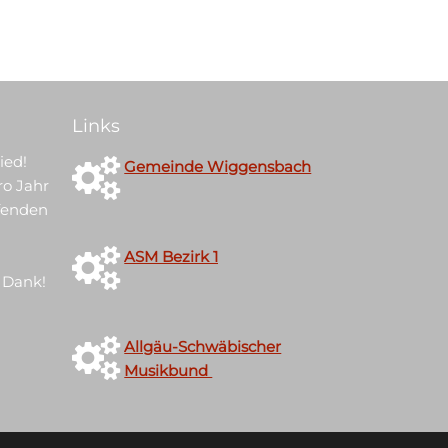
Links
ied!
Gemeinde Wiggensbach
ro Jahr
ufenden
ASM Bezirk 1
 Dank!
Allgäu-Schwäbischer
Musikbund