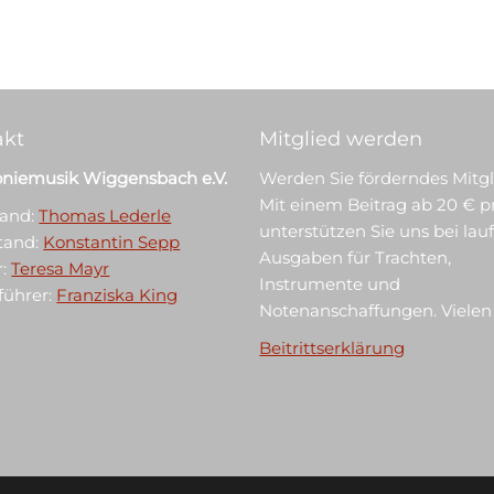
akt
Mitglied werden
niemusik Wiggensbach e.V.
Werden Sie förderndes Mitgl
Mit einem Beitrag ab 20 € p
tand:
Thomas Lederle
unterstützen Sie uns bei la
stand:
Konstantin Sepp
Ausgaben für Trachten,
r:
Teresa Mayr
Instrumente und
tführer:
Franziska King
Notenanschaffungen. Vielen
Beitrittserklärung