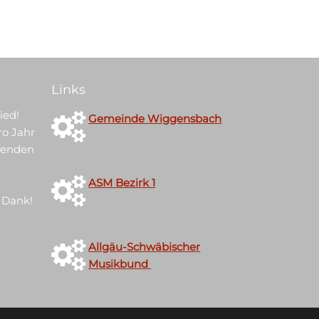
Links
ied!
Gemeinde Wiggensbach
ro Jahr
ufenden
ASM Bezirk 1
 Dank!
Allgäu-Schwäbischer
Musikbund