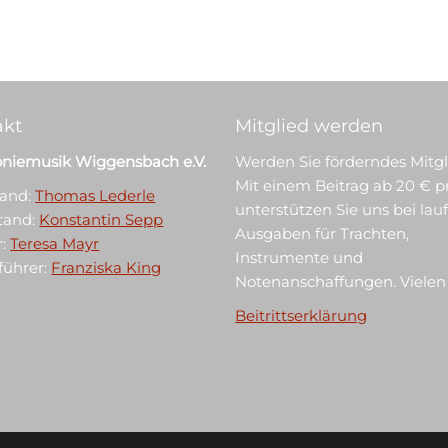
akt
Mitglied werden
niemusik Wiggensbach e.V.
Werden Sie förderndes Mitgl
Mit einem Beitrag ab 20 € p
tand:
Thomas Lederle
unterstützen Sie uns bei la
stand:
Konstantin Sepp
Ausgaben für Trachten,
r:
Teresa Mayr
Instrumente und
tführer:
Franziska King
Notenanschaffungen. Vielen
Beitrittserklärung