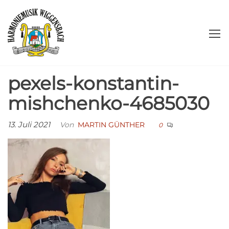
Zum
Harmoniemusik
Herzlich
Inhalt
willkommen!
springen
Wiggensbach
e.V.
pexels-konstantin-
mishchenko-4685030
13. Juli 2021
Von
MARTIN GÜNTHER
0