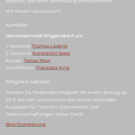
jederzeit und ohne Anmeldung vorbeikommen.
e
e
n
n
Wir freuen uns auf euch!
s
s
t
t
e
e
r
r
Kontakt
g
g
e
e
ö
ö
Harmoniemusik Wiggensbach e.V.
f
f
f
f
1. Vorstand:
Thomas Lederle
n
n
e
e
2. Vorstand:
Konstantin Sepp
t
t
)
)
Kassier:
Teresa Mayr
Schriftführer:
Franziska King
Mitglied werden
Werden Sie förderndes Mitglied! Mit einem Beitrag ab
20 € pro Jahr unterstützen Sie uns bei laufenden
Ausgaben für Trachten, Instrumente und
Notenanschaffungen. Vielen Dank!
Beitrittserklärung