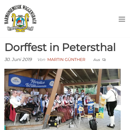
Zum
Harmoniemusik
Herzlich
Inhalt
willkommen!
springen
Wiggensbach
e.V.
Dorffest in Petersthal
30. Juni 2019
Von
MARTIN GÜNTHER
Aus