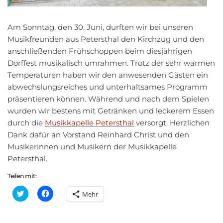
Am Sonntag, den 30. Juni, durften wir bei unseren
Musikfreunden aus Petersthal den Kirchzug und den
anschließenden Frühschoppen beim diesjährigen
Dorffest musikalisch umrahmen. Trotz der sehr warmen
Temperaturen haben wir den anwesenden Gästen ein
abwechslungsreiches und unterhaltsames Programm
präsentieren können. Während und nach dem Spielen
wurden wir bestens mit Getränken und leckerem Essen
durch die
Musikkapelle Petersthal
versorgt. Herzlichen
Dank dafür an Vorstand Reinhard Christ und den
Musikerinnen und Musikern der Musikkapelle
Petersthal.
Teilen mit:
K
K
Mehr
l
l
i
i
c
c
k
k