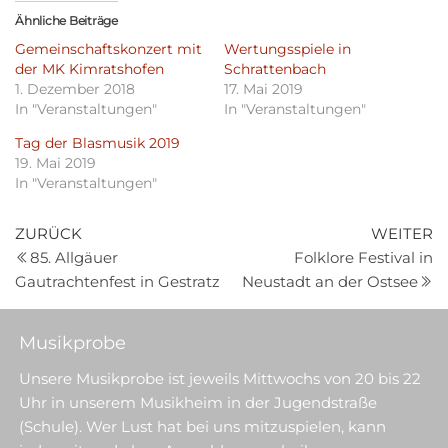
,
,
u
u
Ähnliche Beiträge
m
m
ü
a
Gemeinschaftskonzert mit
Wertungsspiele in
b
u
e
f
der MK Kimratshofen
Schrattenbach
r
F
1. Dezember 2018
17. Mai 2019
T
a
w
c
In "Veranstaltungen"
In "Veranstaltungen"
i
e
t
b
Tag der Blasmusik 2019
t
o
e
o
19. Mai 2019
r
k
In "Veranstaltungen"
z
z
u
u
t
t
e
e
Beitragsnavigation
Vorheriger
N
ZURÜCK
WEITER
i
i
l
l
Beitrag
Be
85. Allgäuer
Folklore Festival in
e
e
n
n
Gautrachtenfest in Gestratz
Neustadt an der Ostsee
(
(
W
W
i
i
r
r
Musikprobe
d
d
i
i
n
n
Unsere Musikprobe ist jeweils Mittwochs von 20 bis 22
n
n
e
e
Uhr in unserem Musikheim in der Jugendstraße
u
u
e
e
(Schule). Wer Lust hat bei uns mitzuspielen, kann
m
m
F
F